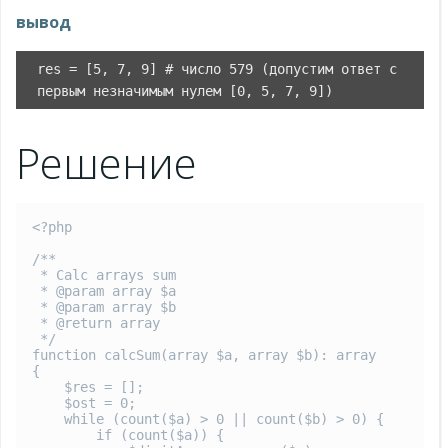
вывод
res = [5, 7, 9] # число 579 (допустим ответ с
первым незначимым нулем [0, 5, 7, 9])
Решение
<?php

/**

 * Calc arrays sum

 * @param array $a

 * @param array $b

 * @return array

 */

function calcSum(array $a, array $b): array

{

    $res = [];

    $ost = 0;

    while (count($a) > 0 || count($b) > 0) {

        if (count($a)) {
