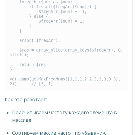
    foreach ($arr as $num) {

        if (isset($freqArr[$num])) {

            $freqArr[$num] += 1;

        } else {

            $freqArr[$num] = 1;

        }

    }

    arsort($freqArr);

    $res = array_slice(array_keys($freqArr), 0, 
$limit);

    return $res;

}

var_dump(getMaxFreqNums([1,1,1,2,2,3,3,3,3,3], 
2));     // [3, 1]
Как это работает:
Подсчитываем частоту каждого элемента в
массиве
Сортируем массив частот по убыванию