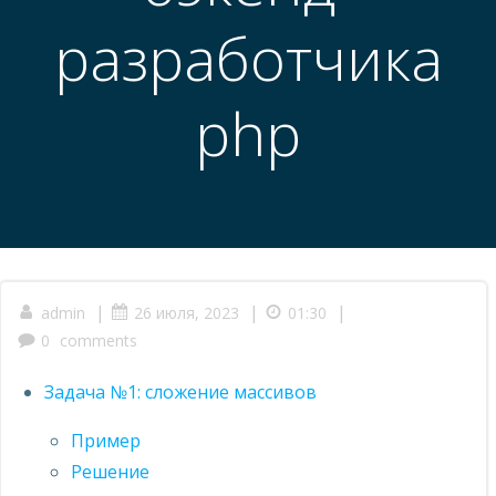
разработчика
php
|
|
|
admin
26 июля, 2023
01:30
0
comments
Задача №1: сложение массивов
Пример
Решение