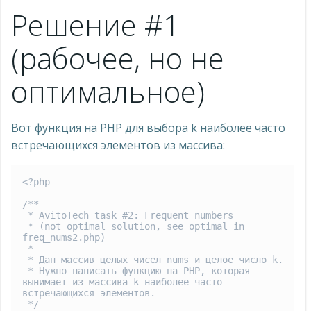
Решение #1
(рабочее, но не
оптимальное)
Вот функция на PHP для выбора k наиболее часто
встречающихся элементов из массива:
<?php

/**

 * AvitoTech task #2: Frequent numbers

 * (not optimal solution, see optimal in 
freq_nums2.php)

 *

 * Дан массив целых чисел nums и целое число k.

 * Нужно написать функцию на PHP, которая 
вынимает из массива k наиболее часто 
встречающихся элементов.

 */
