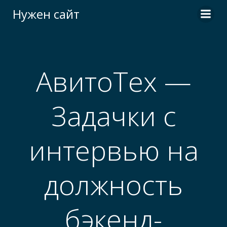
Перейти
Нужен сайт
к
содержимому
АвитоТех —
Задачки с
интервью на
должность
бэкенд-