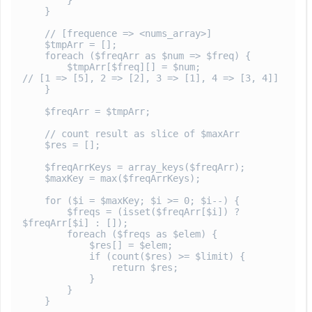
        }

    }

    // [frequence => <nums_array>]

    $tmpArr = [];

    foreach ($freqArr as $num => $freq) {

        $tmpArr[$freq][] = $num;                    
// [1 => [5], 2 => [2], 3 => [1], 4 => [3, 4]]

    }

    $freqArr = $tmpArr;

    // count result as slice of $maxArr

    $res = [];

    $freqArrKeys = array_keys($freqArr);

    $maxKey = max($freqArrKeys);

    for ($i = $maxKey; $i >= 0; $i--) {

        $freqs = (isset($freqArr[$i]) ? 
$freqArr[$i] : []);

        foreach ($freqs as $elem) {

            $res[] = $elem;

            if (count($res) >= $limit) {

                return $res;

            }

        }

    }
