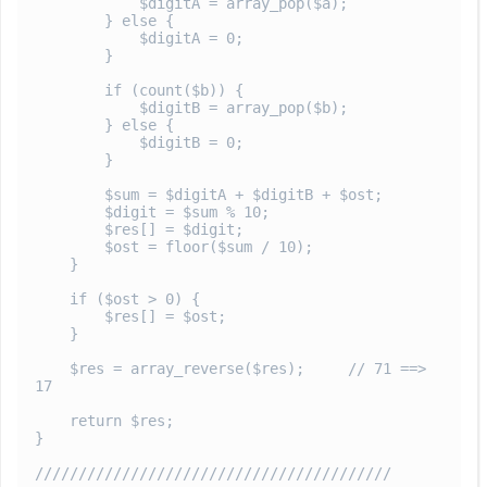
            $digitA = array_pop($a);

        } else {

            $digitA = 0;

        }

        if (count($b)) {

            $digitB = array_pop($b);

        } else {

            $digitB = 0;

        }

        $sum = $digitA + $digitB + $ost;

        $digit = $sum % 10;

        $res[] = $digit;

        $ost = floor($sum / 10);

    }

    if ($ost > 0) {

        $res[] = $ost;

    }

    $res = array_reverse($res);     // 71 ==> 
17

    return $res;

}

/////////////////////////////////////////
