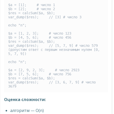
$a = [1];     # число 1

$b = [2];     # число 2

$res = calcSum($a, $b);

var_dump($res);     // [3] # число 3

echo "n";

$a = [1, 2, 3];     # число 123

$b = [4, 5, 6];     # число 456

$res = calcSum($a, $b);

var_dump($res);     // [5, 7, 9] # число 579 
(допустим ответ с первым незначимым нулем [0, 
5, 7, 9])

echo "n";

$a = [2, 9, 2, 3];     # число 2923

$b = [7, 5, 6];     # число 756

$res = calcSum($a, $b);

var_dump($res);     // [3, 6, 7, 9] # число 
Оценка сложности:
алгоритм — О(n)