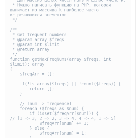
 * Дан массив целых чисел nums и целое число k.

 * Нужно написать функцию на PHP, которая 
вынимает из массива k наиболее часто 
встречающихся элементов.

 */

/**

 * Get frequent numbers

 * @param array $freqs

 * @param int $limit

 * @return array

 */

function getMaxFreqNums(array $freqs, int 
$limit): array

{

    $freqArr = [];

    if(!is_array($freqs) || !count($freqs)) {

        return [];

    }

    // [num => frequence]

    foreach ($freqs as $num) {

        if (isset($freqArr[$num])) {                
// [1 => 3, 2 => 2, 3 => 4, 4 => 4, 1 => 5]

            $freqArr[$num] += 1;

        } else {

            $freqArr[$num] = 1;
