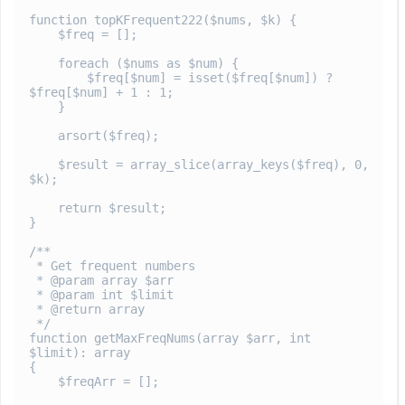
function topKFrequent222($nums, $k) {

    $freq = [];

    foreach ($nums as $num) {

        $freq[$num] = isset($freq[$num]) ? 
$freq[$num] + 1 : 1;

    }

    arsort($freq);

    $result = array_slice(array_keys($freq), 0, 
$k);

    return $result;

}

/**

 * Get frequent numbers

 * @param array $arr

 * @param int $limit

 * @return array

 */

function getMaxFreqNums(array $arr, int 
$limit): array

{

    $freqArr = [];
