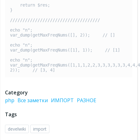
    return $res;

}

////////////////////////////////////

echo "n";

var_dump(getMaxFreqNums([], 2));     // []

echo "n";

var_dump(getMaxFreqNums([1], 1));     // [1]

echo "n";

var_dump(getMaxFreqNums([1,1,1,2,2,3,3,3,3,3,3,4,4,4
2));     // [3, 4]
Category
php
Все заметки
ИМПОРТ
РАЗНОЕ
Tags
develwiki
import