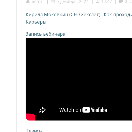
|
|
|
admin
5 декабря, 2024
17:47
0
Кирилл Мокевкин (СЕО Хекслет) : Как проход
Карьеры
Запись вебинара:
Тезисы: