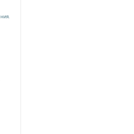
ния.
е