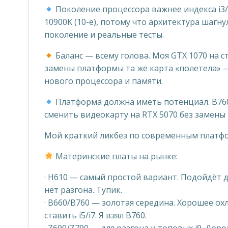
Поколение процессора важнее индекса i3/i5/
10900K (10-е), потому что архитектура шагн
поколение и реальные тесты.
Баланс — всему голова. Моя GTX 1070 на с
замены платформы та же карта «полетела» — 
нового процессора и памяти.
Платформа должна иметь потенциал. B760 
сменить видеокарту на RTX 5070 без замены
Мой краткий ликбез по современным платфо
Материнские платы на рынке:
· H610 — самый простой вариант. Подойдёт д
нет разгона. Тупик.
· B660/B760 — золотая середина. Хорошее о
ставить i5/i7. Я взял B760.