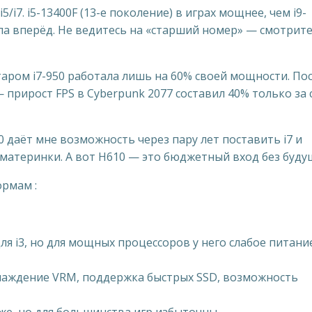
i7. i5-13400F (13-е поколение) в играх мощнее, чем i9-
ула вперёд. Не ведитесь на «старший номер» — смотрите
таром i7-950 работала лишь на 60% своей мощности. По
прирост FPS в Cyberpunk 2077 составил 40% только за 
даёт мне возможность через пару лет поставить i7 и
 материнки. А вот H610 — это бюджетный вход без буду
рмам :
ля i3, но для мощных процессоров у него слабое питани
хлаждение VRM, поддержка быстрых SSD, возможность