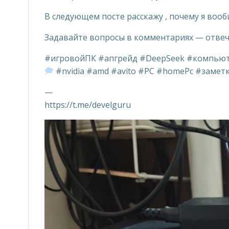
В следующем посте расскажу , почему я вооб
Задавайте вопросы в комментариях — отвеч
#игровойПК #апгрейд #DeepSeek #компьюте
#nvidia #amd #avito #PC #homePc #заме
—
https://t.me/develguru