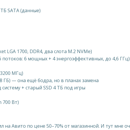
 ТБ SATA (данные)
et LGA 1700, DDR4, два слота M.2 NVMe)
 16 потоков: 6 мощных + 4 энергоэффективных, до 4,6 ГГц)
 3200 МГц)
8 ГБ) — она ещё бодра, но в планах замена
д систему + старый SSD 4 ТБ под игры
n 700 Вт)
ил на Авито по цене 50–70% от магазинной. И тут мне о