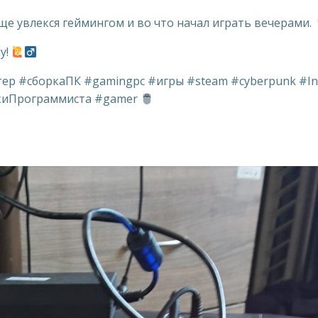
ще увлекся геймингом и во что начал играть вечерами.
у!
р #сборкаПК #gamingpc #игры #steam #cyberpunk #In
ткиПрограммиста #gamer