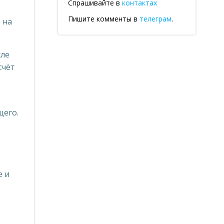
Спрашивайте в
контактах
Пишите комменты в
телеграм
.
 на
сле
счёт
щего.
е и