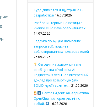
Куда движется индустрия ИТ-
разработки?
16.07.2026
рии:
Разбор интервью на позицию
00–
«Senior PHP Developer» (Финтех)
14.07.2026
ер,
Задачка по БД (на написание
запроса sql): подсчет
заблокированных пользователей
25.05.2026
Сегодня на живом митапе
сообщества «Podlodka AI
Engineers» я услышал интересный
доклад про грамотную (или
SOLID-ную?) архитек…
21.05.2026
Hermes Agent: альтернатива
OpenClaw, которая растёт с
тобой.
16.05.2026