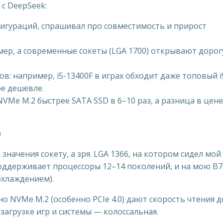
с DeepSeek:
фигураций, спрашивал про совместимость и прирост
умер, а современные сокеты (LGA 1700) открывают дорог
в: например, i5-13400F в играх обходит даже топовый i
ое дешевле.
NVMe M.2 быстрее SATA SSD в 6–10 раз, а разница в цене
)
значения сокету, а зря. LGA 1366, на котором сидел мой
поддерживает процессоры 12–14 поколений, и на мою B7
охлаждением).
но NVMe M.2 (особенно PCIe 4.0) дают скорость чтения д
 загрузке игр и системы — колоссальная.