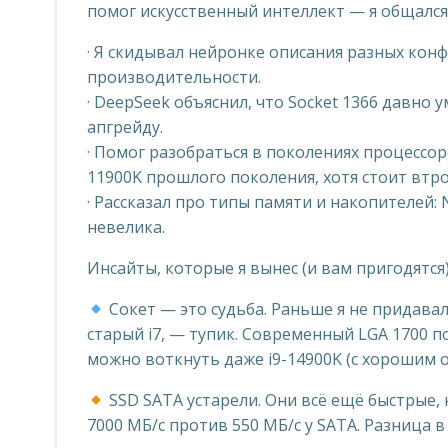
помог искусственный интеллект — я общался 
· Я скидывал нейронке описания разных кон
производительности.
· DeepSeek объяснил, что Socket 1366 давно 
апгрейду.
· Помог разобраться в поколениях процессоро
11900K прошлого поколения, хотя стоит втр
· Рассказал про типы памяти и накопителей: 
невелика.
Инсайты, которые я вынес (и вам пригодятся
Сокет — это судьба. Раньше я не придавал 
старый i7, — тупик. Современный LGA 1700 
можно воткнуть даже i9-14900K (с хорошим 
SSD SATA устарели. Они всё ещё быстрые, 
7000 МБ/с против 550 МБ/с у SATA. Разница в