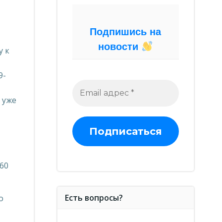
Подпишись на
новости
у к
9-
 уже
60
Есть вопросы?
о