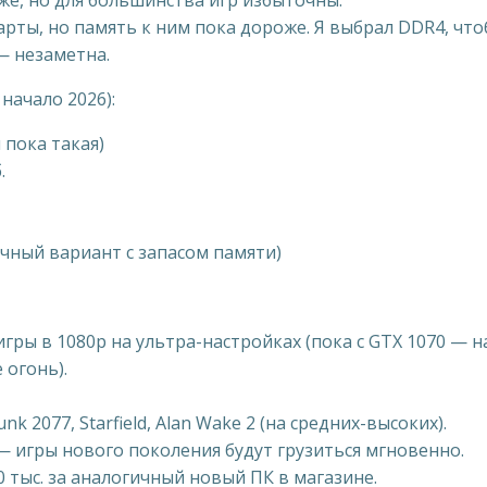
оже, но для большинства игр избыточны.
арты, но память к ним пока дороже. Я выбрал DDR4, чт
 — незаметна.
начало 2026):
я пока такая)
.
личный вариант с запасом памяти)
гры в 1080p на ультра-настройках (пока с GTX 1070 — н
 огонь).
2077, Starfield, Alan Wake 2 (на средних-высоких).
 — игры нового поколения будут грузиться мгновенно.
0 тыс. за аналогичный новый ПК в магазине.