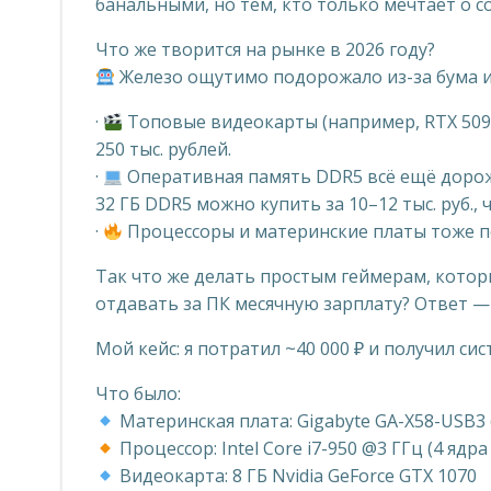
банальными, но тем, кто только мечтает о с
Что же творится на рынке в 2026 году?
Железо ощутимо подорожало из-за бума ис
·
Топовые видеокарты (например, RTX 5090
250 тыс. рублей.
·
Оперативная память DDR5 всё ещё дороже 
32 ГБ DDR5 можно купить за 10–12 тыс. руб., 
·
Процессоры и материнские платы тоже п
Так что же делать простым геймерам, котор
отдавать за ПК месячную зарплату? Ответ — 
Мой кейс: я потратил ~40 000 ₽ и получил сис
Что было:
Материнская плата: Gigabyte GA-X58-USB3 
Процессор: Intel Core i7-950 @3 ГГц (4 ядра
Видеокарта: 8 ГБ Nvidia GeForce GTX 1070