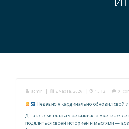
и
|
|
|
admin
2 марта, 2026
15:12
0
co
Недавно я кардинально обновил свой
До этого момента я не вникал в «железо» лет
поделиться своей историей и мыслями — во