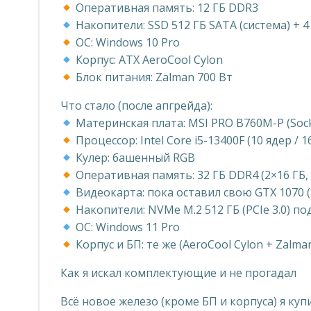
Оперативная память: 12 ГБ DDR3
Накопители: SSD 512 ГБ SATA (система) + 4
ОС: Windows 10 Pro
Корпус: ATX AeroCool Cylon
Блок питания: Zalman 700 Вт
Что стало (после апгрейда):
Материнская плата: MSI PRO B760M-P (Sock
Процессор: Intel Core i5-13400F (10 ядер /
Кулер: башенный RGB
Оперативная память: 32 ГБ DDR4 (2×16 ГБ,
Видеокарта: пока оставил свою GTX 1070 (
Накопители: NVMe M.2 512 ГБ (PCIe 3.0) по
ОС: Windows 11 Pro
Корпус и БП: те же (AeroCool Cylon + Zalma
Как я искал комплектующие и не прогадал
Всё новое железо (кроме БП и корпуса) я куп