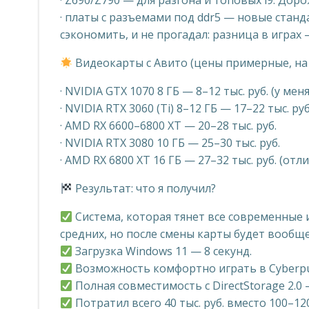
· Z690/Z790 — для разгона и топовых i9. Дор
· платы с разъемами под ddr5 — новые станд
сэкономить, и не прогадал: разница в играх
Видеокарты с Авито (цены примерные, на 
· NVIDIA GTX 1070 8 ГБ — 8–12 тыс. руб. (у мен
· NVIDIA RTX 3060 (Ti) 8–12 ГБ — 17–22 тыс. руб
· AMD RX 6600–6800 XT — 20–28 тыс. руб.
· NVIDIA RTX 3080 10 ГБ — 25–30 тыс. руб.
· AMD RX 6800 XT 16 ГБ — 27–32 тыс. руб. (от
Результат: что я получил?
Система, которая тянет все современные и
средних, но после смены карты будет вообще
Загрузка Windows 11 — 8 секунд.
Возможность комфортно играть в Cyberpunk 
Полная совместимость с DirectStorage 2.0
Потратил всего 40 тыс. руб. вместо 100–12