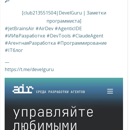
[club213551504|DevelGuru | Заметки
программиста]
#JetBrainsAir #AirDev #AgenticIDE
#ИИвРазработке #DevTools #ClaudeAgent
#АгентнаяРазработка #Программирование
#ITблог
—
https://t.me/develguru