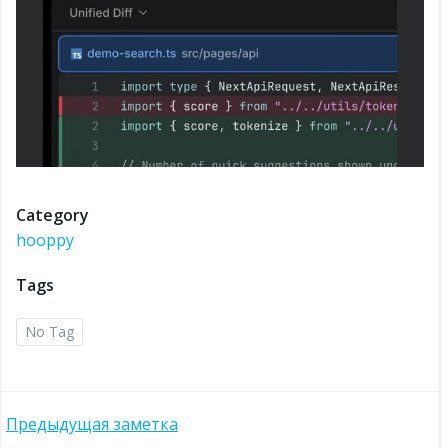
Category
hooppy
Tags
No Tag
Post
Предыдущая заметка