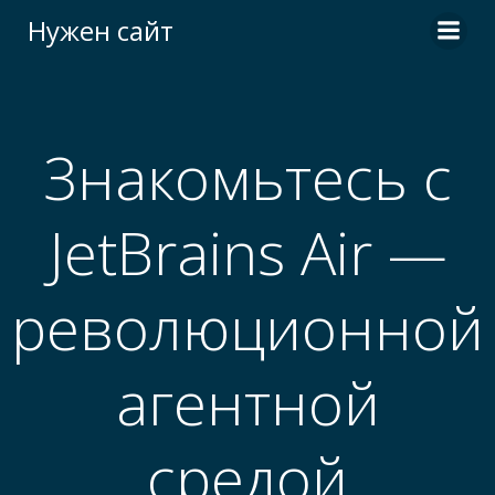
Перейти
Нужен сайт
к
содержимому
Знакомьтесь с
JetBrains Air —
революционной
агентной
средой