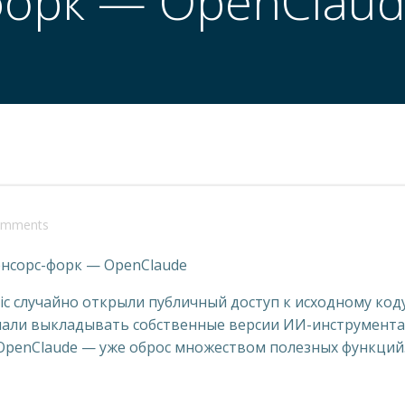
орк — OpenClau
omments
нсорс-форк — OpenClaude
ic случайно открыли публичный доступ к исходному код
начали выкладывать собственные версии ИИ-инструмента
penClaude — уже оброс множеством полезных функций