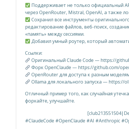
Поддерживает не только официальный API 
через OpenRouter, Mistral, OpenAI, а также л
Сохранил все инструменты оригинального 
редактирование файлов, веб-поиск, создани
«память» между сессиями.
Добавил умный роутер, который автоматич
Ссылки:
Оригинальный Claude Code — https://github
Форк OpenClaude — https://github.com/ope
OpenRouter для доступа к разным моделям 
Ollama для локального запуска — https://o
Отличный пример того, как случайная утечк
форкайте, улучшайте.
[club213551504|D
#ClaudeCode #OpenClaude #AI #Anthropic #