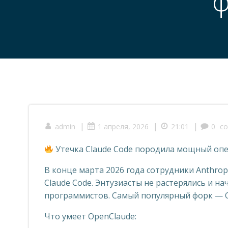
ф
|
|
|
admin
1 апреля, 2026
21:01
0
c
Утечка Claude Code породила мощный опе
В конце марта 2026 года сотрудники Anthrop
Claude Code. Энтузиасты не растерялись и 
программистов. Самый популярный форк — O
Что умеет OpenClaude: