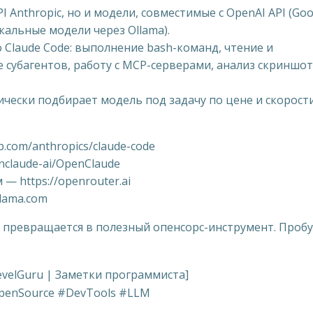
Anthropic, но и модели, совместимые с OpenAI API (Goo
окальные модели через Ollama).
Claude Code: выполнение bash-команд, чтение и
е субагентов, работу с MCP-серверами, анализ скриншот
ески подбирает модель под задачу по цене и скорости
.com/anthropics/claude-code
nclaude-ai/OpenClaude
— https://openrouter.ai
llama.com
а превращается в полезный опенсорс-инструмент. Пробу
evelGuru | Заметки программиста]
OpenSource #DevTools #LLM