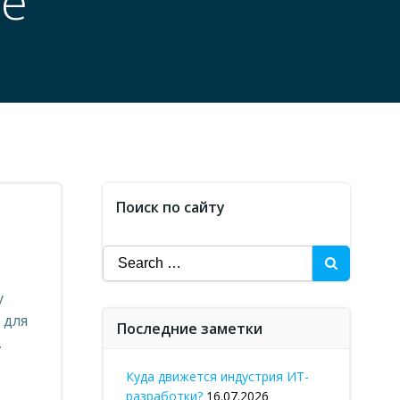
de
Поиск по сайту
Search
for:
у
 для
Последние заметки
.
Куда движется индустрия ИТ-
разработки?
16.07.2026