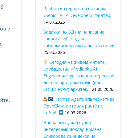
gle
Разбор интервью на позицию
«Senior PHP Developer» (Финтех)
14.07.2026
ов и
Задачка по БД (на написание
запроса sql): подсчет
.
заблокированных пользователей
25.05.2026
Сегодня на живом митапе
сообщества «Podlodka AI
Engineers» я услышал интересный
доклад про грамотную (или
SOLID-ную?) архитек…
21.05.2026
Hermes Agent: альтернатива
йте,
OpenClaw, которая растёт с
тобой.
16.05.2026
Вчера послушал супер-
интересный доклад Романа
Елизарова из Яндекса на