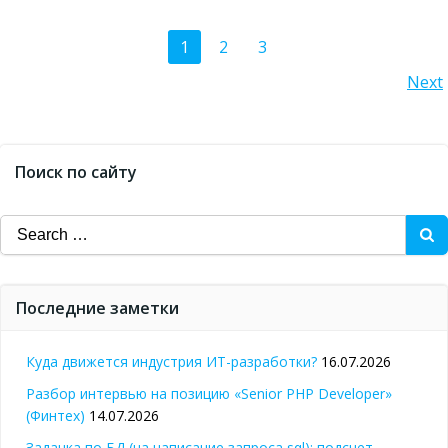
Posts
Page
Page
Page
1
2
3
Posts
Next
navigation
navigation
Поиск по сайту
Search
for:
Последние заметки
Куда движется индустрия ИТ-разработки?
16.07.2026
Разбор интервью на позицию «Senior PHP Developer»
(Финтех)
14.07.2026
Задачка по БД (на написание запроса sql): подсчет